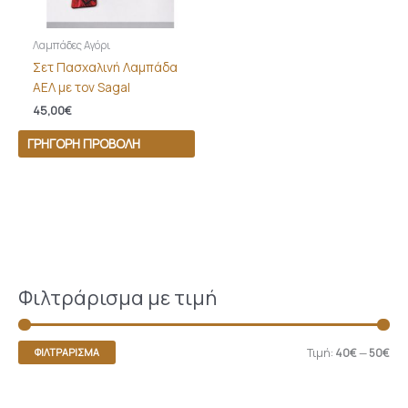
Λαμπάδες Αγόρι
Σετ Πασχαλινή Λαμπάδα
ΑΕΛ με τον Sagal
45,00
€
ΓΡΉΓΟΡΗ ΠΡΟΒΟΛΉ
Φιλτράρισμα με τιμή
Τιμή:
40€
—
50€
ΦΙΛΤΡΆΡΙΣΜΑ