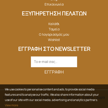
Επικοινωνία
ΕΞΥΠΗΡΕΤΗΣΗ ΠΕΛΑΤΩΝ
Καλάθι
Ταμείο
Ο λογαριασμός μου
Wishlist
ΕΓΓΡΑΦΗ ΣΤΟ NEWSLETTER
ΕΓΓΡΑΦΉ
We use cookies to personalise content and ads, to provide social media
features and to analyse our traffic. We also share information about your
Copyright © 2026 Μαρία Γκέμα - Γάμος - Βάπτιση - Events - Δώρα
use of our site with our social media, advertising and analytics partners.
View more