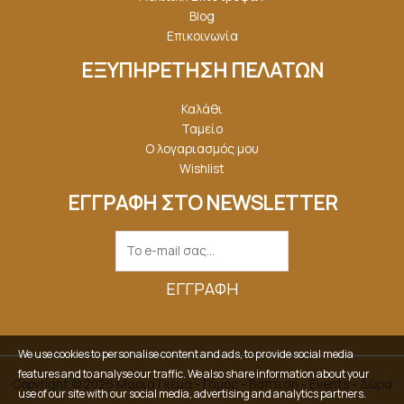
Blog
Επικοινωνία
ΕΞΥΠΗΡΕΤΗΣΗ ΠΕΛΑΤΩΝ
Καλάθι
Ταμείο
Ο λογαριασμός μου
Wishlist
ΕΓΓΡΑΦΗ ΣΤΟ NEWSLETTER
ΕΓΓΡΑΦΉ
We use cookies to personalise content and ads, to provide social media
features and to analyse our traffic. We also share information about your
Copyright © 2026 Μαρία Γκέμα - Γάμος - Βάπτιση - Events - Δώρα
use of our site with our social media, advertising and analytics partners.