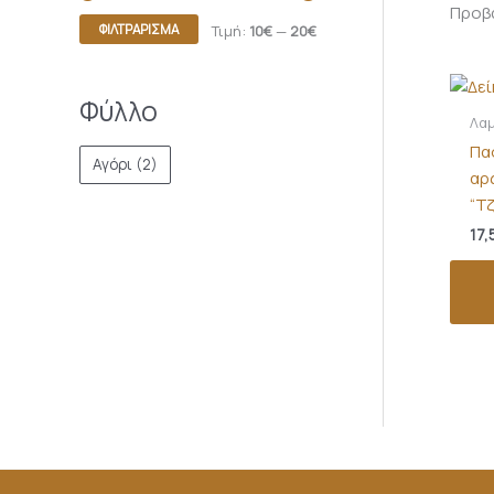
Προβά
ΦΙΛΤΡΆΡΙΣΜΑ
Τιμή:
10€
—
20€
Φύλλο
Λα
Πα
Αγόρι
(2)
αρ
“Τ
17,