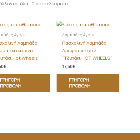
λλονται όλα - 2 αποτελέσματα
μπάδες Αγόρι
Λαμπάδες Αγόρι
σχαλινή Λαμπάδα
Πασχαλινή Λαμπάδα
ωματική κίτρινη
Αρωματική σιελ
ζιπάκι Hot Wheels”
“Τζιπάκι HOT WHEELS “
50
€
17,50
€
ΓΡΉΓΟΡΗ
ΓΡΉΓΟΡΗ
ΠΡΟΒΟΛΉ
ΠΡΟΒΟΛΉ