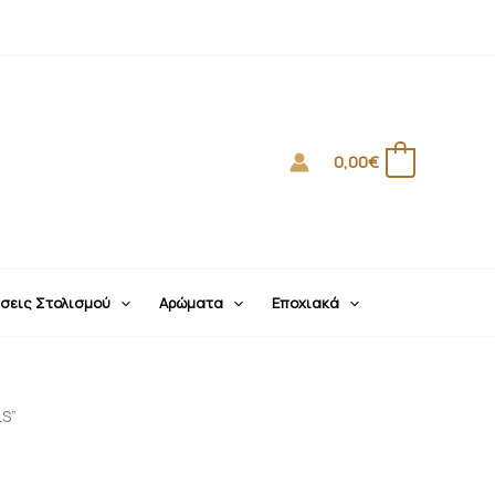
0,00
€
0
σεις Στολισμού
Αρώματα
Εποχιακά
LS”