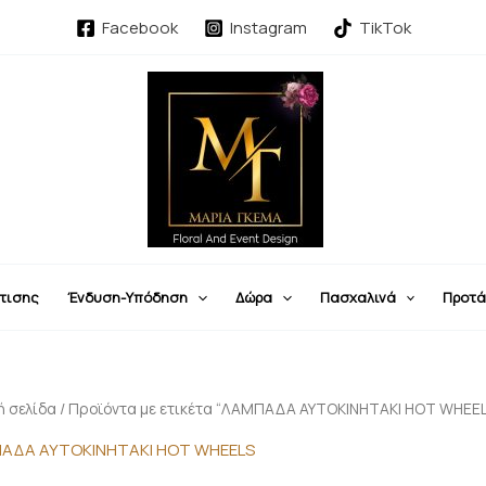
Sorted
by
Facebook
Instagram
TikTok
latest
τισης
Ένδυση-Υπόδηση
Δώρα
Πασχαλινά
Προτά
ή σελίδα
/ Προϊόντα με ετικέτα “ΛΑΜΠΑΔΑ ΑΥΤΟΚΙΝΗΤΑΚΙ HOT WHEE
ΑΔΑ ΑΥΤΟΚΙΝΗΤΑΚΙ HOT WHEELS