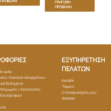
ΠΡΟΒΟΛΉ
ΓΡΉΓΟΡΗ
ΠΡΟΒΟΛΉ
ΟΦΟΡΙΕΣ
ΕΞΥΠΗΡΕΤΗΣΗ
ΠΕΛΑΤΩΝ
με εμάς
ήσης-Πολιτική απορρήτου-
Καλάθι
κά δεδομένα
Ταμείο
Πληρωμής / Αποστολής
Ο λογαριασμός μου
ή Επιστροφών
Wishlist
νία