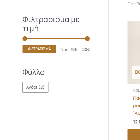
Προβά
Φιλτράρισμα με
τιμή
ΦΙΛΤΡΆΡΙΣΜΑ
Τιμή:
10€
—
20€
Φύλλο
Ε
Αγόρι
(2)
Λα
Πα
ρο
“Α
12,