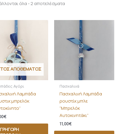
λλονται όλα - 2 αποτελέσματα
ΚΤΌΣ ΑΠΟΘΈΜΑΤΟΣ
μπάδες Αγόρι
Πασχαλινά
σχαλινή Λαμπάδα
Πασχαλινή Λαμπάδα
υστικ μπρελόκ
ρουστίκ μπλε
υτοκίνητο”
“Μπρελόκ
Αυτοκινητάκι”
00
€
11,00
€
ΓΡΉΓΟΡΗ