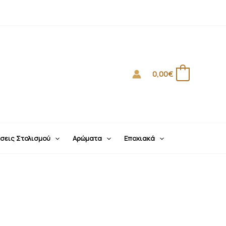
0,00
€
0
σεις Στολισμού
Αρώματα
Εποχιακά