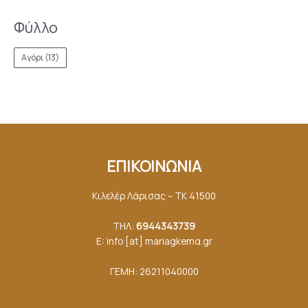
Φύλλο
Αγόρι
(13)
ΕΠΙΚΟΙΝΩΝΙΑ
Κιλελέρ Λάρισας – ΤΚ 41500
ΤΗΛ:
6944343739
E: info [at] mariagkemα.gr
ΓΕΜΗ: 26211040000