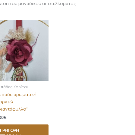
νιση του μοναδικού αποτελέσματος
πάδες Κορίτσι
μπάδα αρωματική
ορντώ
ριαντάφυλλο”
00
€
ΓΡΉΓΟΡΗ