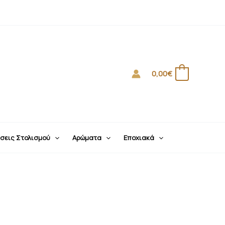
0,00
€
0
σεις Στολισμού
Αρώματα
Εποχιακά