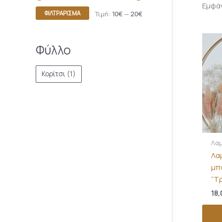
Εμφά
ΦΙΛΤΡΆΡΙΣΜΑ
Τιμή:
10€
—
20€
Φύλλο
Κορίτσι
(1)
Λαμ
Λα
μπ
“Τ
18,