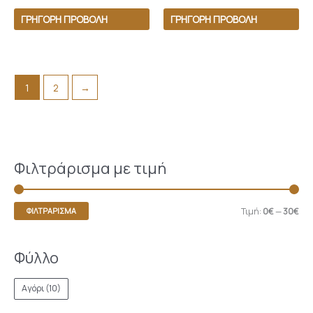
ΓΡΉΓΟΡΗ ΠΡΟΒΟΛΉ
ΓΡΉΓΟΡΗ ΠΡΟΒΟΛΉ
1
2
→
Φιλτράρισμα με τιμή
Τιμή:
0€
—
30€
ΦΙΛΤΡΆΡΙΣΜΑ
Φύλλο
Αγόρι
(10)