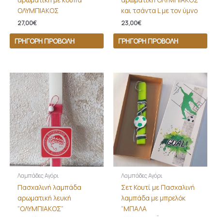
ΟΛΥΜΠΙΑΚΟΣ
και τσάντα L με τον ύμνο
27,00
€
23,00
€
ΓΡΉΓΟΡΗ ΠΡΟΒΟΛΉ
ΓΡΉΓΟΡΗ ΠΡΟΒΟΛΉ
Λαμπάδες Αγόρι
Λαμπάδες Αγόρι
Πασχαλινή λαμπάδα
Σετ Κουτί με Πασχαλινή
αρωματική λευκή
λαμπάδα με μπρελόκ
“ΟΛΥΜΠΙΑΚΟΣ”
“ΜΠΑΛΑ