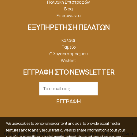
Πολιτική Επιστροφών
Blog
Επικοινωνία
ΕΞΥΠΗΡΕΤΗΣΗ ΠΕΛΑΤΩΝ
Καλάθι
Ταμείο
Ο λογαριασμός μου
Wishlist
ΕΓΓΡΑΦΗ ΣΤΟ NEWSLETTER
ΕΓΓΡΑΦΉ
We use cookies to personalise content and ads, to provide social media
features and to analyse our traffic. We also share information about your
Copyright © 2026 Μαρία Γκέμα - Γάμος - Βάπτιση - Events - Δώρα
use of our site with our social media, advertising and analytics partners.