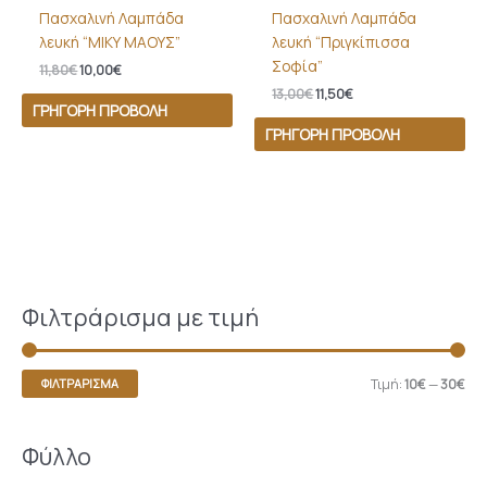
Πασχαλινή Λαμπάδα
Πασχαλινή Λαμπάδα
λευκή “ΜΙΚΥ ΜΑΟΥΣ”
λευκή “Πριγκίπισσα
Σοφία”
11,80
€
10,00
€
13,00
€
11,50
€
ΓΡΉΓΟΡΗ ΠΡΟΒΟΛΉ
ΓΡΉΓΟΡΗ ΠΡΟΒΟΛΉ
Φιλτράρισμα με τιμή
Τιμή:
10€
—
30€
ΦΙΛΤΡΆΡΙΣΜΑ
Φύλλο