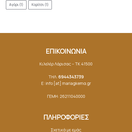
Αγόρι
(1)
Κορίτσι
(1)
ΕΠΙΚΟΙΝΩΝΙΑ
Κιλελέρ Λάρισας – ΤΚ 41500
ΤΗΛ:
6944343739
E: info [at] mariagkemα.gr
ΓΕΜΗ: 26211040000
ΠΛΗΡΟΦΟΡΙΕΣ
Σχετικά με εμάς