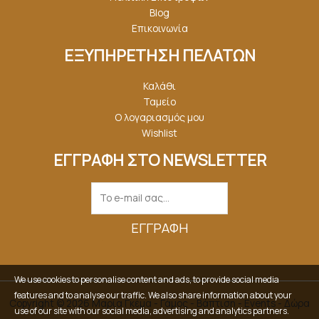
Blog
Επικοινωνία
ΕΞΥΠΗΡΕΤΗΣΗ ΠΕΛΑΤΩΝ
Καλάθι
Ταμείο
Ο λογαριασμός μου
Wishlist
ΕΓΓΡΑΦΗ ΣΤΟ NEWSLETTER
ΕΓΓΡΑΦΉ
We use cookies to personalise content and ads, to provide social media
features and to analyse our traffic. We also share information about your
Copyright © 2026 Μαρία Γκέμα - Γάμος - Βάπτιση - Events - Δώρα
use of our site with our social media, advertising and analytics partners.