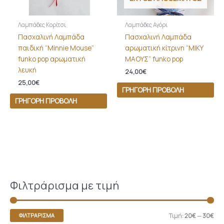
Λαμπάδες Κορίτσι
Λαμπάδες Αγόρι
Πασχαλινή Λαμπάδα
Πασχαλινή Λαμπάδα
παιδική “Minnie Mouse”
αρωματική κίτρινη “ΜΙΚΥ
funko pop αρωματική
ΜΑΟΥΣ” funko pop
λευκή
24,00
€
25,00
€
ΓΡΉΓΟΡΗ ΠΡΟΒΟΛΉ
ΓΡΉΓΟΡΗ ΠΡΟΒΟΛΉ
Φιλτράρισμα με τιμή
Τιμή:
20€
—
30€
ΦΙΛΤΡΆΡΙΣΜΑ