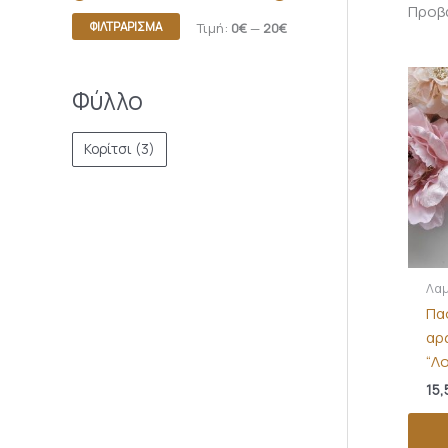
Προβά
ΦΙΛΤΡΆΡΙΣΜΑ
Τιμή:
0€
—
20€
Φύλλο
Κορίτσι
(3)
Λαμ
Πα
αρ
“Λ
15,