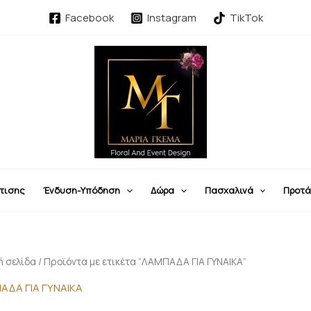
Sorted
by
Facebook
Instagram
TikTok
latest
τισης
Ένδυση-Υπόδηση
Δώρα
Πασχαλινά
Προτά
ή σελίδα
/ Προϊόντα με ετικέτα “ΛΑΜΠΑΔΑ ΓΙΑ ΓΥΝΑΙΚΑ”
ΑΔΑ ΓΙΑ ΓΥΝΑΙΚΑ