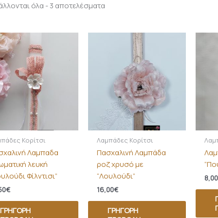
λλονται όλα - 3 αποτελέσματα
πάδες Κορίτσι
Λαμπάδες Κορίτσι
Λαμ
σχαλινή Λαμπαδα
Πασχαλινή Λαμπάδα
Λαμ
ωματική λευκή
ροζ χρυσό με
“Πο
ουλούδι Φίλντισι”
“Λουλούδι”
8,00
50
€
16,00
€
ΓΡΉΓΟΡΗ
ΓΡΉΓΟΡΗ