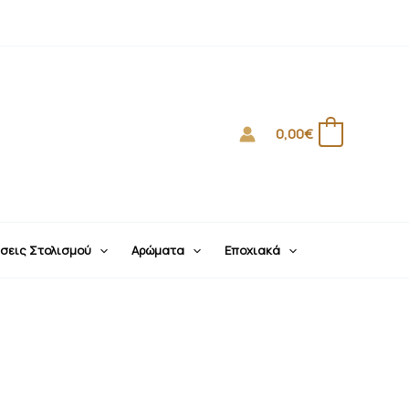
0,00
€
0
σεις Στολισμού
Αρώματα
Εποχιακά