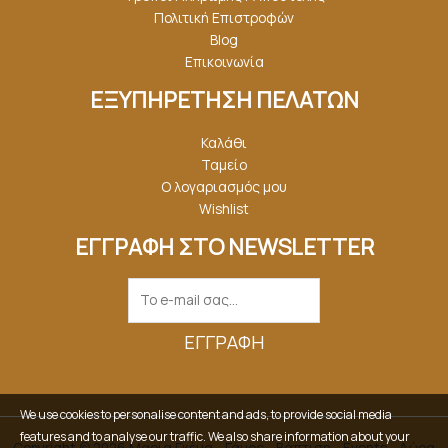
Πολιτική Επιστροφών
Blog
Επικοινωνία
ΕΞΥΠΗΡΕΤΗΣΗ ΠΕΛΑΤΩΝ
Καλάθι
Ταμείο
Ο λογαριασμός μου
Wishlist
ΕΓΓΡΑΦΗ ΣΤΟ NEWSLETTER
ΕΓΓΡΑΦΉ
We use cookies to personalise content and ads, to provide social media
features and to analyse our traffic. We also share information about your
Copyright © 2026 Μαρία Γκέμα - Γάμος - Βάπτιση - Events - Δώρα