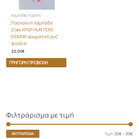
Λαμπάδες Κορίτσι
Πασχαλινή Λαμπάδα
Zoey KPOP HUNTERS
DEMON αρωματική ροζ
φούξια
22,00
€
ΓΡΉΓΟΡΗ ΠΡΟΒΟΛΉ
Φιλτράρισμα με τιμή
Τιμή:
20€
—
30€
ΦΙΛΤΡΆΡΙΣΜΑ