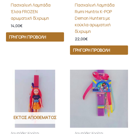
Πασχαλινή Λαμπάδα
Πασχαλινή Λαμπάδα
Έλσα FROZEN
Rumi Huntrix K-POP
αρωματική δίχρωμη
Demon Hunters με
κούκλα αρωματική
14,00
€
δίχρωμη
ΓΡΉΓΟΡΗ ΠΡΟΒΟΛΉ
22,00
€
ΓΡΉΓΟΡΗ ΠΡΟΒΟΛΉ
ΕΚΤΌΣ ΑΠΟΘΈΜΑΤΟΣ
Λαμπάδες Κορίτσι
Λαμπάδες Κορίτσι