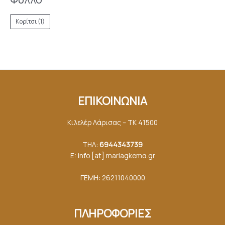
Κορίτσι
(1)
ΕΠΙΚΟΙΝΩΝΙΑ
Κιλελέρ Λάρισας – ΤΚ 41500
ΤΗΛ:
6944343739
E: info [at] mariagkemα.gr
ΓΕΜΗ: 26211040000
ΠΛΗΡΟΦΟΡΙΕΣ