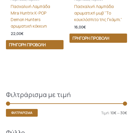
Πασχαλινή Λαμπάδα
Πασχαλινή Λαμπάδα
Mira Huntrix K-POP
αρωματική μωβ “Το
Demon Hunters
κουκλόσπιτο της Γκάμπι”
αρωματική κόκκινη
16,00
€
22,00
€
ΓΡΉΓΟΡΗ ΠΡΟΒΟΛΉ
ΓΡΉΓΟΡΗ ΠΡΟΒΟΛΉ
Φιλτράρισμα με τιμή
Τιμή:
10€
—
30€
ΦΙΛΤΡΆΡΙΣΜΑ
Φύλλο