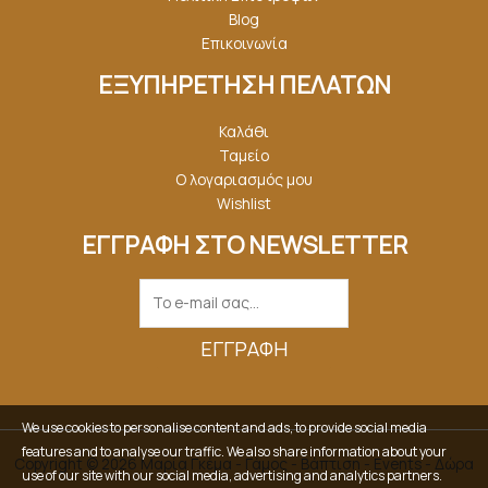
Blog
Επικοινωνία
ΕΞΥΠΗΡΕΤΗΣΗ ΠΕΛΑΤΩΝ
Καλάθι
Ταμείο
Ο λογαριασμός μου
Wishlist
ΕΓΓΡΑΦΗ ΣΤΟ NEWSLETTER
ΕΓΓΡΑΦΉ
We use cookies to personalise content and ads, to provide social media
features and to analyse our traffic. We also share information about your
Copyright © 2026 Μαρία Γκέμα - Γάμος - Βάπτιση - Events - Δώρα
use of our site with our social media, advertising and analytics partners.