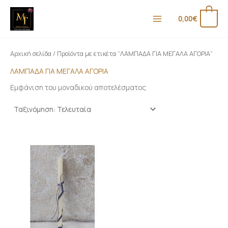
Μετάβαση
Ε
Μ
στο
0
0,00
€
λ
έ
περιεχόμενο
ά
γ
χ
ι
Αρχική σελίδα
/ Προϊόντα με ετικέτα “ΛΑΜΠΑΔΑ ΓΙΑ ΜΕΓΑΛΑ ΑΓΟΡΙΑ”
ι
σ
ΛΑΜΠΑΔΑ ΓΙΑ ΜΕΓΑΛΑ ΑΓΟΡΙΑ
σ
τ
Εμφάνιση του μοναδικού αποτελέσματος
τ
η
η
τ
τ
ι
ι
μ
μ
ή
ή