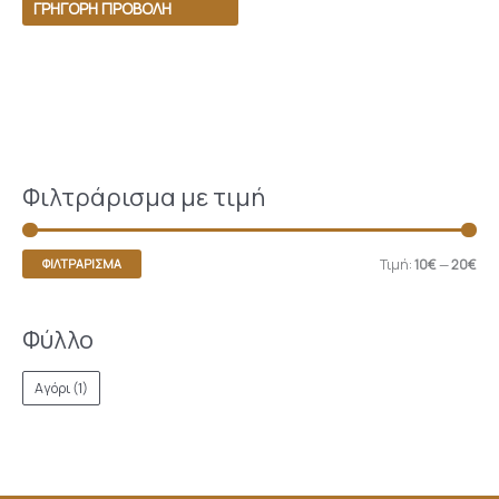
ΓΡΉΓΟΡΗ ΠΡΟΒΟΛΉ
Φιλτράρισμα με τιμή
Τιμή:
10€
—
20€
ΦΙΛΤΡΆΡΙΣΜΑ
Φύλλο
Αγόρι
(1)