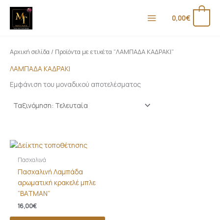
Μετάβαση
Ε
Μ
στο
0
0,00
€
λ
έ
περιεχόμενο
ά
γ
χ
ι
Αρχική σελίδα
/ Προϊόντα με ετικέτα “ΛΑΜΠΑΔΑ ΚΑΔΡΑΚΙ”
ι
σ
ΛΑΜΠΑΔΑ ΚΑΔΡΑΚΙ
σ
τ
Εμφάνιση του μοναδικού αποτελέσματος
τ
η
η
τ
τ
ι
ι
μ
μ
ή
ή
Πασχαλινά
Πασχαλινή Λαμπάδα
αρωματική κρακελέ μπλε
“BATMAN”
16,00
€