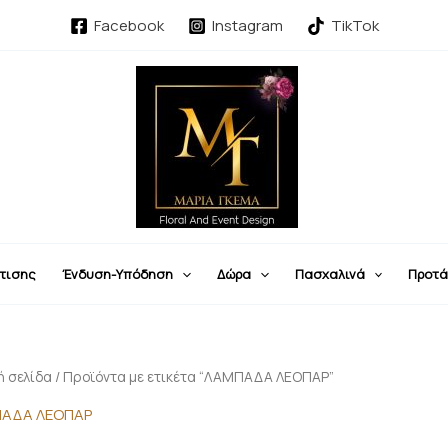
Facebook
Instagram
TikTok
τισης
Ένδυση-Υπόδηση
Δώρα
Πασχαλινά
Προτά
ή σελίδα
/ Προϊόντα με ετικέτα “ΛΑΜΠΑΔΑ ΛΕΟΠΑΡ”
ΑΔΑ ΛΕΟΠΑΡ