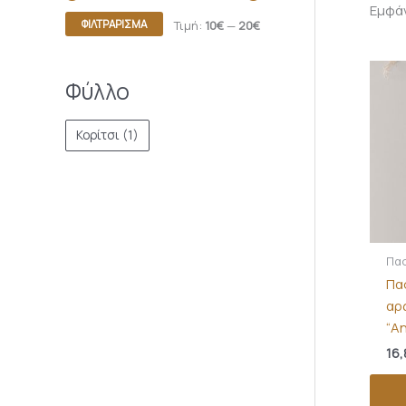
Εμφά
ΦΙΛΤΡΆΡΙΣΜΑ
Τιμή:
10€
—
20€
Φύλλο
Κορίτσι
(1)
Πασ
Πα
αρ
“An
16,