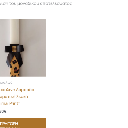
νιση του μοναδικού αποτελέσματος
χαλινά
σχαλινή Λαμπάδα
ωματική λευκή
imal Print”
80
€
ΓΡΉΓΟΡΗ