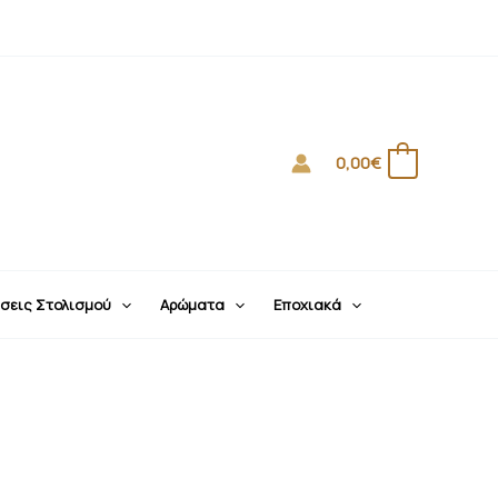
0,00
€
0
σεις Στολισμού
Αρώματα
Εποχιακά