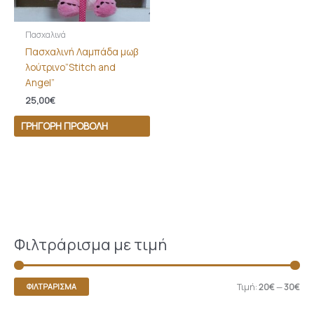
Πασχαλινά
Πασχαλινή Λαμπάδα μωβ
λούτρινο”Stitch and
Angel”
25,00
€
ΓΡΉΓΟΡΗ ΠΡΟΒΟΛΉ
Φιλτράρισμα με τιμή
Τιμή:
20€
—
30€
ΦΙΛΤΡΆΡΙΣΜΑ