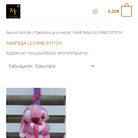
Μετάβαση
Ε
Μ
στο
0
0,00
€
λ
έ
περιεχόμενο
ά
γ
χ
ι
Αρχική σελίδα
/ Προϊόντα με ετικέτα “ΛΑΜΠΑΔΑ LILO AND STITCH”
ι
σ
ΛΑΜΠΑΔΑ LILO AND STITCH
σ
τ
Εμφάνιση του μοναδικού αποτελέσματος
τ
η
η
τ
τ
ι
ι
μ
μ
ή
ή