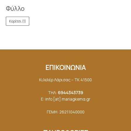
Φύλλο
Κορίτσι
(1)
ΕΠΙΚΟΙΝΩΝΙΑ
Κιλελέρ Λάρισας – ΤΚ 41500
ΤΗΛ:
6944343739
E: info [at] mariagkemα.gr
ΓΕΜΗ: 26211040000