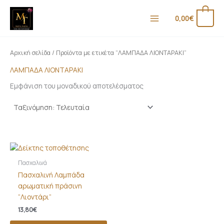
Μετάβαση
Ε
Μ
στο
0
0,00
€
λ
έ
περιεχόμενο
ά
γ
χ
ι
Αρχική σελίδα
/ Προϊόντα με ετικέτα “ΛΑΜΠΑΔΑ ΛΙΟΝΤΑΡΑΚΙ”
ι
σ
ΛΑΜΠΑΔΑ ΛΙΟΝΤΑΡΑΚΙ
σ
τ
Εμφάνιση του μοναδικού αποτελέσματος
τ
η
η
τ
τ
ι
ι
μ
μ
ή
ή
Πασχαλινά
Πασχαλινή Λαμπάδα
αρωματική πράσινη
“Λιοντάρι”
13,80
€