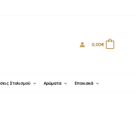
0,00
€
0
σεις Στολισμού
Αρώματα
Εποχιακά