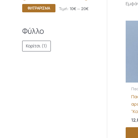
Εμφά
ΦΙΛΤΡΆΡΙΣΜΑ
Τιμή:
10€
—
20€
Φύλλο
Κορίτσι
(1)
Πασ
Πα
αρ
“Κο
12,