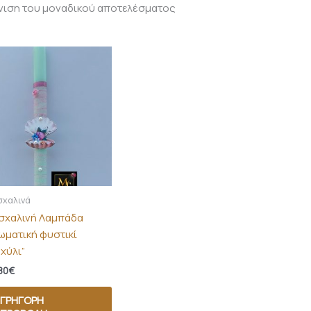
νιση του μοναδικού αποτελέσματος
χαλινά
σχαλινή Λαμπάδα
ωματική φυστικί
χύλι”
80
€
ΓΡΉΓΟΡΗ