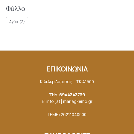
Φύλλο
Αγόρι
(2)
ΕΠΙΚΟΙΝΩΝΙΑ
Κιλελέρ Λάρισας – ΤΚ 41500
ΤΗΛ:
6944343739
E: info [at] mariagkemα.gr
ΓΕΜΗ: 26211040000