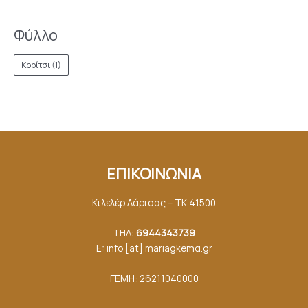
Φύλλο
Κορίτσι
(1)
ΕΠΙΚΟΙΝΩΝΙΑ
Κιλελέρ Λάρισας – ΤΚ 41500
ΤΗΛ:
6944343739
E: info [at] mariagkemα.gr
ΓΕΜΗ: 26211040000