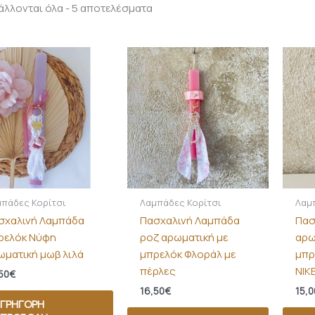
λλονται όλα - 5 αποτελέσματα
πάδες Κορίτσι
Λαμπάδες Κορίτσι
Λαμ
σχαλινή Λαμπάδα
Πασχαλινή Λαμπάδα
Πασ
ρελόκ Νύφη
ροζ αρωματική με
αρω
ωματική μωβ λιλά
μπρελόκ Φλοράλ με
μπρ
πέρλες
NIKE
50
€
16,50
€
15,0
ΓΡΉΓΟΡΗ