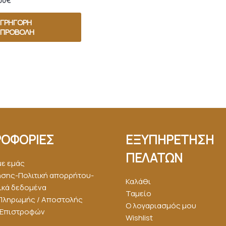
00
€
ΓΡΉΓΟΡΗ
ΠΡΟΒΟΛΉ
ΟΦΟΡΙΕΣ
ΕΞΥΠΗΡΕΤΗΣΗ
ΠΕΛΑΤΩΝ
με εμάς
ήσης-Πολιτική απορρήτου-
Καλάθι
κά δεδομένα
Ταμείο
Πληρωμής / Αποστολής
Ο λογαριασμός μου
ή Επιστροφών
Wishlist