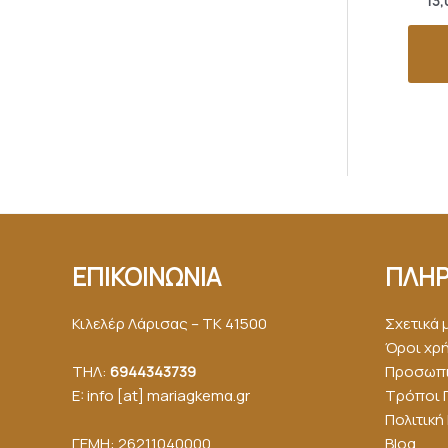
13,
ΕΠΙΚΟΙΝΩΝΙΑ
ΠΛΗΡ
Κιλελέρ Λάρισας – ΤΚ 41500
Σχετικά 
Όροι χρ
ΤΗΛ:
6944343739
Προσωπι
E: info [at] mariagkemα.gr
Τρόποι 
Πολιτικ
ΓΕΜΗ: 26211040000
Blog