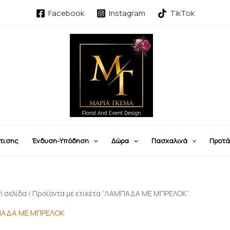
Sorted
by
Facebook
Instagram
TikTok
latest
τισης
Ένδυση-Υπόδηση
Δώρα
Πασχαλινά
Προτά
ή σελίδα
/ Προϊόντα με ετικέτα “ΛΑΜΠΑΔΑ ΜΕ ΜΠΡΕΛΟΚ”
ΑΔΑ ΜΕ ΜΠΡΕΛΟΚ