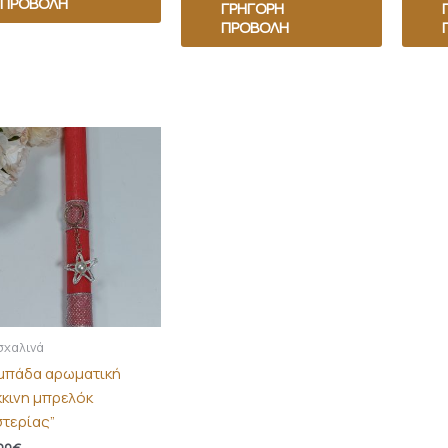
ΠΡΟΒΟΛΉ
ΓΡΉΓΟΡΗ
ΠΡΟΒΟΛΉ
χαλινά
μπάδα αρωματική
κκινη μπρελόκ
στερίας”