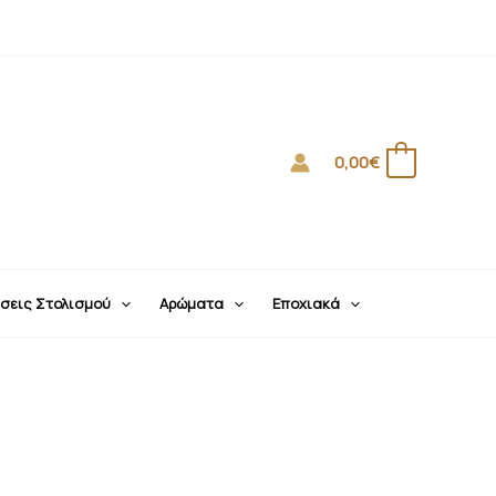
0,00
€
0
σεις Στολισμού
Αρώματα
Εποχιακά