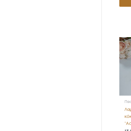
Πασ
Λα
κό
“Α