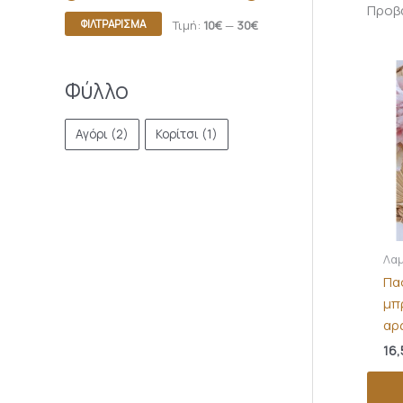
Προβά
ΦΙΛΤΡΆΡΙΣΜΑ
Τιμή:
10€
—
30€
Φύλλο
Αγόρι
(2)
Κορίτσι
(1)
Λαμ
Πα
μπ
αρ
16,