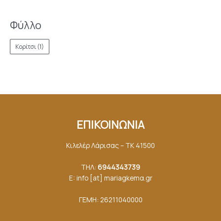
Φύλλο
Κορίτσι
(1)
ΕΠΙΚΟΙΝΩΝΙΑ
Κιλελέρ Λάρισας – ΤΚ 41500
ΤΗΛ:
6944343739
E: info [at] mariagkemα.gr
ΓΕΜΗ: 26211040000