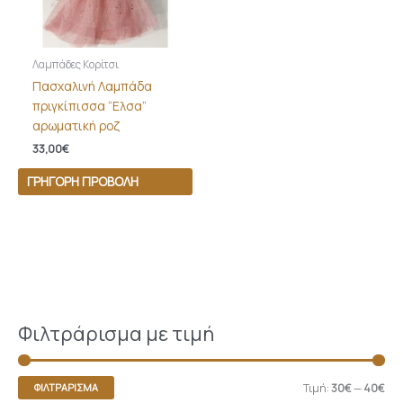
Λαμπάδες Κορίτσι
Πασχαλινή Λαμπάδα
πριγκίπισσα “Ελσα”
αρωματική ροζ
33,00
€
ΓΡΉΓΟΡΗ ΠΡΟΒΟΛΉ
Φιλτράρισμα με τιμή
Τιμή:
30€
—
40€
ΦΙΛΤΡΆΡΙΣΜΑ