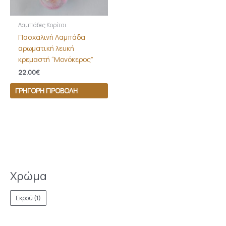
Λαμπάδες Κορίτσι
Πασχαλινή Λαμπάδα
αρωματική λευκή
κρεμαστή “Μονόκερος”
22,00
€
ΓΡΉΓΟΡΗ ΠΡΟΒΟΛΉ
Χρώμα
Εκρού
(1)