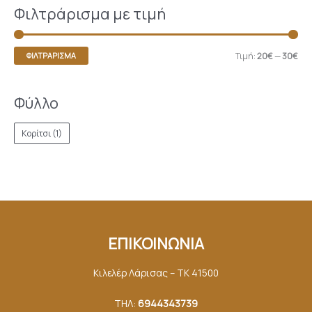
Φιλτράρισμα με τιμή
Τιμή:
20€
—
30€
ΦΙΛΤΡΆΡΙΣΜΑ
Φύλλο
Κορίτσι
(1)
ΕΠΙΚΟΙΝΩΝΙΑ
Κιλελέρ Λάρισας – ΤΚ 41500
ΤΗΛ:
6944343739