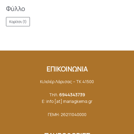
Φύλλο
Κορίτσι
(1)
ΕΠΙΚΟΙΝΩΝΙΑ
Κιλελέρ Λάρισας – ΤΚ 41500
ΤΗΛ:
6944343739
E: info [at] mariagkemα.gr
ΓΕΜΗ: 26211040000