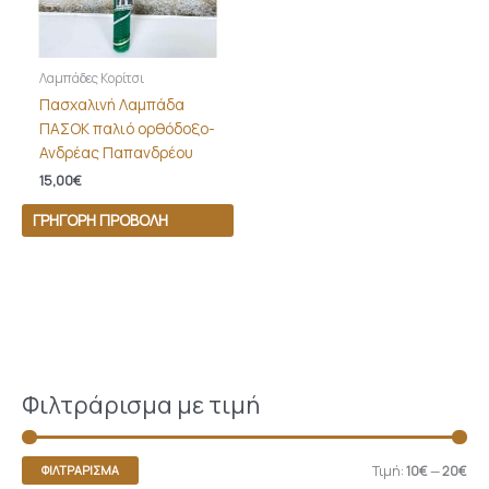
Λαμπάδες Κορίτσι
Πασχαλινή Λαμπάδα
ΠΑΣΟΚ παλιό ορθόδοξο-
Ανδρέας Παπανδρέου
15,00
€
ΓΡΉΓΟΡΗ ΠΡΟΒΟΛΉ
Φιλτράρισμα με τιμή
Τιμή:
10€
—
20€
ΦΙΛΤΡΆΡΙΣΜΑ