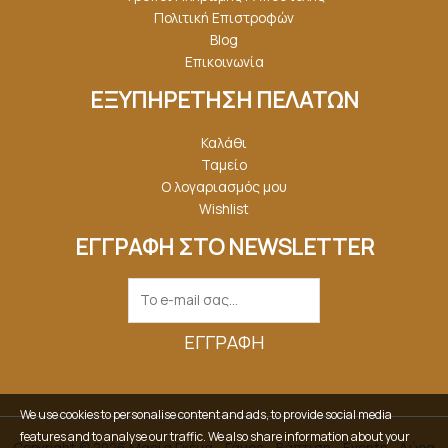
Πολιτική Επιστροφών
Blog
Επικοινωνία
ΕΞΥΠΗΡΕΤΗΣΗ ΠΕΛΑΤΩΝ
Καλάθι
Ταμείο
Ο λογαριασμός μου
Wishlist
ΕΓΓΡΑΦΗ ΣΤΟ NEWSLETTER
ΕΓΓΡΑΦΉ
We use cookies to personalise content and ads, to provide social media
features and to analyse our traffic. We also share information about your
Copyright © 2026 Μαρία Γκέμα - Γάμος - Βάπτιση - Events - Δώρα