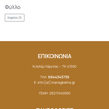
Φύλλο
Κορίτσι
(1)
ΕΠΙΚΟΙΝΩΝΙΑ
Κιλελέρ Λάρισας – ΤΚ 41500
ΤΗΛ:
6944343739
E: info [at] mariagkemα.gr
ΓΕΜΗ: 26211040000