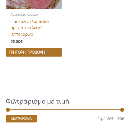
Λαμπάδες Κορίτσι
Πασχαλινή λαμπάδα
αρωματική λευκή
“Μπαλαρίνα”
23,00
€
ΓΡΉΓΟΡΗ ΠΡΟΒΟΛΉ
Φιλτράρισμα με τιμή
Τιμή:
20€
—
30€
ΦΙΛΤΡΆΡΙΣΜΑ