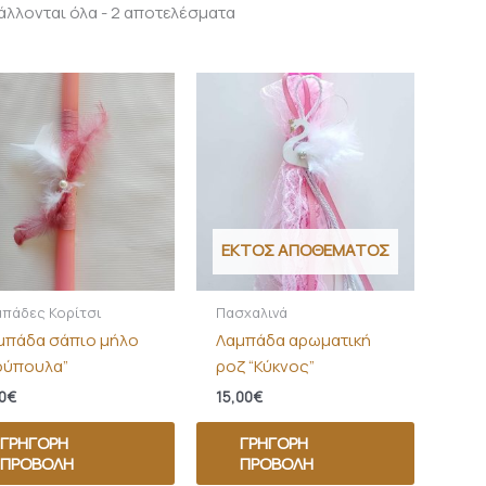
λλονται όλα - 2 αποτελέσματα
ΕΚΤΌΣ ΑΠΟΘΈΜΑΤΟΣ
πάδες Κορίτσι
Πασχαλινά
μπάδα σάπιο μήλο
Λαμπάδα αρωματική
ούπουλα”
ροζ “Κύκνος”
0
€
15,00
€
ΓΡΉΓΟΡΗ
ΓΡΉΓΟΡΗ
ΠΡΟΒΟΛΉ
ΠΡΟΒΟΛΉ