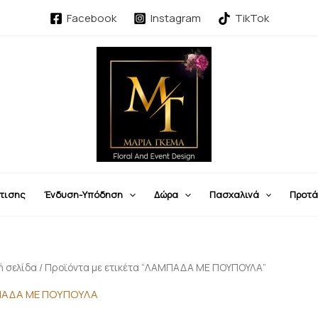
Sorted
by
Facebook
Instagram
TikTok
latest
τισης
Ένδυση-Υπόδηση
Δώρα
Πασχαλινά
Προτά
ή σελίδα
/ Προϊόντα με ετικέτα “ΛΑΜΠΑΔΑ ΜΕ ΠΟΥΠΟΥΛΑ”
ΑΔΑ ΜΕ ΠΟΥΠΟΥΛΑ