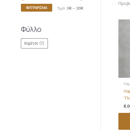
Προβά
ΦΙΛΤΡΆΡΙΣΜΑ
Τιμή:
0€
—
20€
Φύλλο
Κορίτσι
(1)
Λαμ
Λα
“Π
8,0