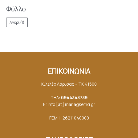
Φύλλο
Αγόρι
(1)
ΕΠΙΚΟΙΝΩΝΙΑ
Κιλελέρ Λάρισας – ΤΚ 41500
ΤΗΛ:
6944343739
E: info [at] mariagkemα.gr
ΓΕΜΗ: 26211040000