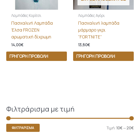
Λαμπάδες Κορίτσι
Λαμπάδες Αγόρι
Πασχαλινή Λαμπάδα
Πασχαλινή λαμπάδα
Έλσα FROZEN
μάρμαρο γκρι
αρωματική δίχρωμη
“FORTNITE”
14,00
€
13,80
€
ΓΡΉΓΟΡΗ ΠΡΟΒΟΛΉ
ΓΡΉΓΟΡΗ ΠΡΟΒΟΛΉ
Φιλτράρισμα με τιμή
Τιμή:
10€
—
20€
ΦΙΛΤΡΆΡΙΣΜΑ