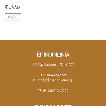
Φύλλο
Αγόρι
(1)
ΕΠΙΚΟΙΝΩΝΙΑ
Κιλελέρ Λάρισας – ΤΚ 41500
ΤΗΛ:
6944343739
E: info [at] mariagkemα.gr
ΓΕΜΗ: 26211040000