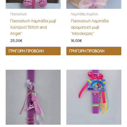
Πασχαλινά
Λαμπάδες Κορίτσι
Πασχαλινή Λαμπάδα μωβ
Πασχαλινή Λαμπάδα
λούτρινο”Stitch and
αρωματική μωβ
Angel”
“Μονόκερος”
25,00
€
16,00
€
ΓΡΉΓΟΡΗ ΠΡΟΒΟΛΉ
ΓΡΉΓΟΡΗ ΠΡΟΒΟΛΉ