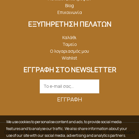
Blog
Επικοινωνία
ΕΞΥΠΗΡΕΤΗΣΗ ΠΕΛΑΤΩΝ
Καλάθι
Ταμείο
Ο λογαριασμός μου
Wishlist
ΕΓΓΡΑΦΗ ΣΤΟ NEWSLETTER
ΕΓΓΡΑΦΉ
We use cookies to personalise content and ads, to provide social media
features and to analyse our traffic. We also share information about your
Copyright © 2026 Μαρία Γκέμα - Γάμος - Βάπτιση - Events - Δώρα
use of our site with our social media, advertising and analytics partners.