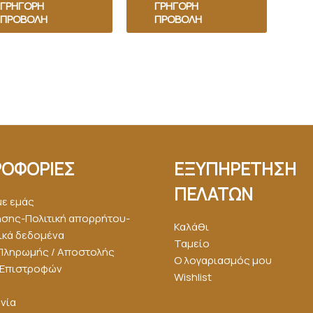
ΓΡΉΓΟΡΗ
ΓΡΉΓΟΡΗ
ΠΡΟΒΟΛΉ
ΠΡΟΒΟΛΉ
ΟΦΟΡΙΕΣ
ΕΞΥΠΗΡΕΤΗΣΗ
ΠΕΛΑΤΩΝ
με εμάς
ήσης-Πολιτική απορρήτου-
Καλάθι
κά δεδομένα
Ταμείο
Πληρωμής / Αποστολής
Ο λογαριασμός μου
ή Επιστροφών
Wishlist
νία