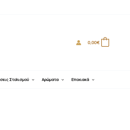
0,00
€
0
σεις Στολισμού
Αρώματα
Εποχιακά