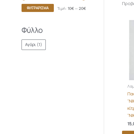
Προβά
ΦΙΛΤΡΆΡΙΣΜΑ
Τιμή:
10€
—
20€
Φύλλο
Αγόρι
(1)
Λα
Πα
“NI
κί
“NI
15,