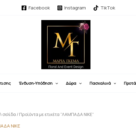
Sorted
by
Facebook
Instagram
TikTok
latest
τισης
Ένδυση-Υπόδηση
Δώρα
Πασχαλινά
Προτά
ή σελίδα
/ Προϊόντα με ετικέτα “ΛΑΜΠΑΔΑ NIKE”
ΑΔΑ NIKE