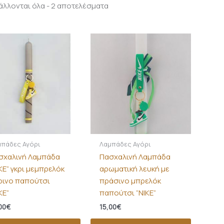
λλονται όλα - 2 αποτελέσματα
μπάδες Αγόρι
Λαμπάδες Αγόρι
σχαλινή Λαμπάδα
Πασχαλινή Λαμπάδα
KE” γκρι μεμπρελόκ
αρωματική λευκή με
τρινο παπούτσι
πράσινο μπρελόκ
KE”
παπούτσι “NIKE”
00
€
15,00
€