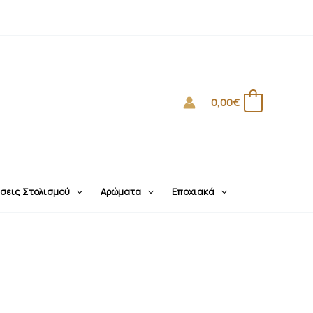
0,00
€
0
σεις Στολισμού
Αρώματα
Εποχιακά