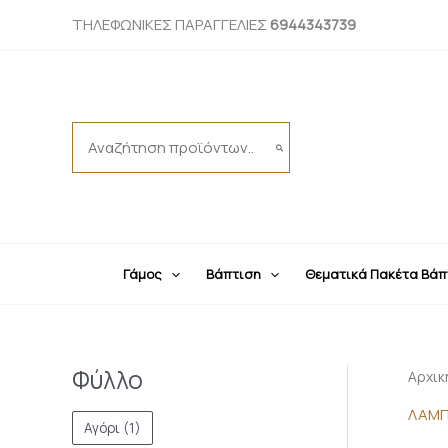
Μετάβαση
ΤΗΛΕΦΩΝΙΚΕΣ ΠΑΡΑΓΓΕΛΙΕΣ
6944343739
στο
περιεχόμενο
Search
for:
Γάμος
Βάπτιση
Θεματικά Πακέτα Βάπ
Φύλλο
Αρχικ
ΛΑΜΠ
Αγόρι
(1)