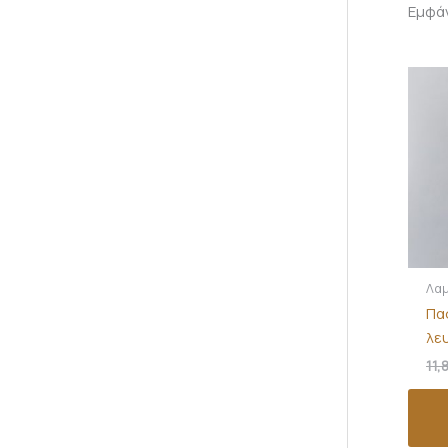
Εμφά
Λα
Πα
λε
11,