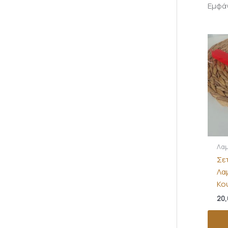
Εμφά
Λα
Σε
Λα
Κο
20,