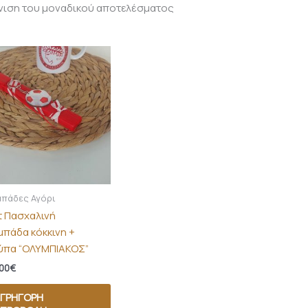
νιση του μοναδικού αποτελέσματος
μπάδες Αγόρι
τ Πασχαλινή
μπάδα κόκκινη +
ύπα “ΟΛΥΜΠΙΑΚΟΣ”
00
€
ΓΡΉΓΟΡΗ