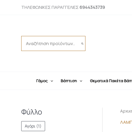
Μετάβαση
ΤΗΛΕΦΩΝΙΚΕΣ ΠΑΡΑΓΓΕΛΙΕΣ
6944343739
στο
περιεχόμενο
Search
for:
Γάμος
Βάπτιση
Θεματικά Πακέτα Βάπ
Φύλλο
Αρχικ
ΛΑΜΠ
Αγόρι
(1)