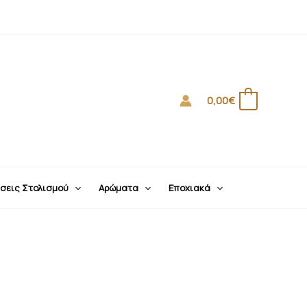
0,00
€
0
σεις Στολισμού
Αρώματα
Εποχιακά