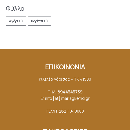
Φύλλο
Αγόρι
(1)
Κορίτσι
(1)
ΕΠΙΚΟΙΝΩΝΙΑ
Κιλελέρ Λάρισας – ΤΚ 41500
ΤΗΛ:
6944343739
E: info [at] mariagkemα.gr
ΓΕΜΗ: 26211040000