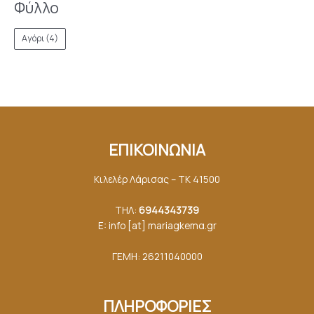
Φύλλο
Αγόρι
(4)
ΕΠΙΚΟΙΝΩΝΙΑ
Κιλελέρ Λάρισας – ΤΚ 41500
ΤΗΛ:
6944343739
E: info [at] mariagkemα.gr
ΓΕΜΗ: 26211040000
ΠΛΗΡΟΦΟΡΙΕΣ