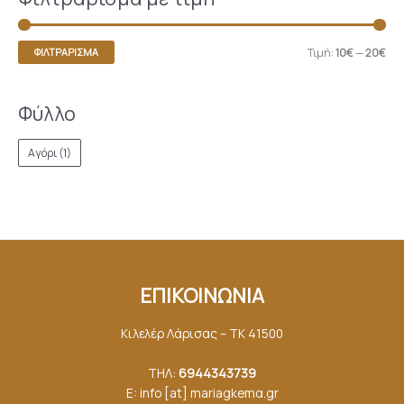
Τιμή:
10€
—
20€
ΦΙΛΤΡΆΡΙΣΜΑ
Φύλλο
Αγόρι
(1)
ΕΠΙΚΟΙΝΩΝΙΑ
Κιλελέρ Λάρισας – ΤΚ 41500
ΤΗΛ:
6944343739
E: info [at] mariagkemα.gr