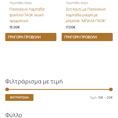
Λαμπάδες Αγόρι
Λαμπάδες Αγόρι
Πασχαλινή Λαμπάδα
Σετ Κουτί με Πασχαλινή
φανέλα ΠΑΟΚ λευκή
λαμπάδα μαύρη με
αρωματική
μπρελόκ “ΜΠΑΛΑ ΠΑΟΚ”
15,00
€
17,00
€
ΓΡΉΓΟΡΗ ΠΡΟΒΟΛΉ
ΓΡΉΓΟΡΗ ΠΡΟΒΟΛΉ
Φιλτράρισμα με τιμή
Τιμή:
10€
—
20€
ΦΙΛΤΡΆΡΙΣΜΑ
Φύλλο