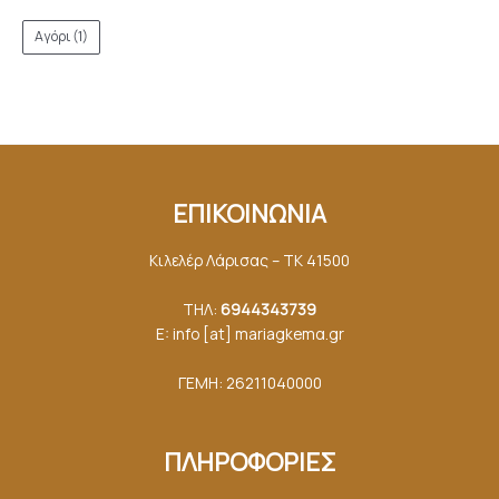
Αγόρι
(1)
ΕΠΙΚΟΙΝΩΝΙΑ
Κιλελέρ Λάρισας – ΤΚ 41500
ΤΗΛ:
6944343739
E: info [at] mariagkemα.gr
ΓΕΜΗ: 26211040000
ΠΛΗΡΟΦΟΡΙΕΣ