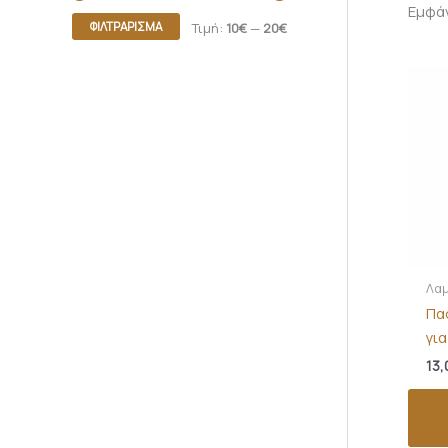
Εμφά
ΦΙΛΤΡΆΡΙΣΜΑ
Τιμή:
10€
—
20€
Λαμ
Πα
για
13,