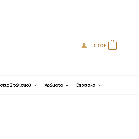
0,00
€
0
σεις Στολισμού
Αρώματα
Εποχιακά