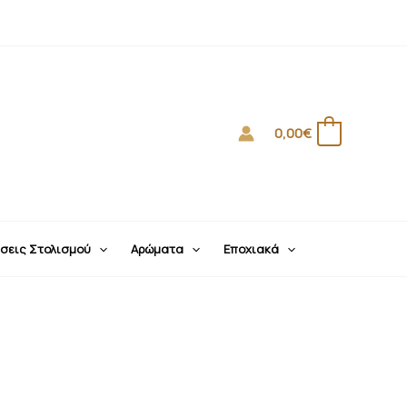
0,00
€
0
σεις Στολισμού
Αρώματα
Εποχιακά