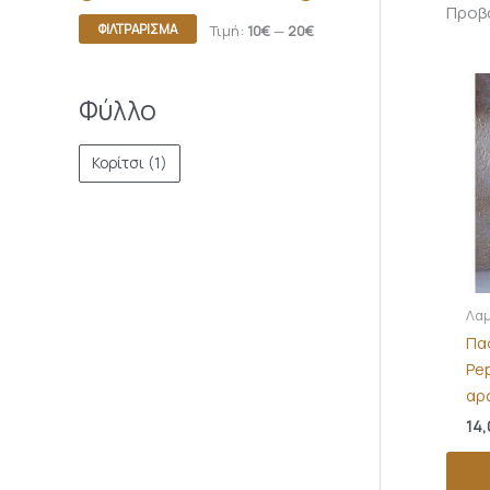
Προβά
ΦΙΛΤΡΆΡΙΣΜΑ
Τιμή:
10€
—
20€
Φύλλο
Κορίτσι
(1)
Λαμ
Πα
Pe
αρ
14,