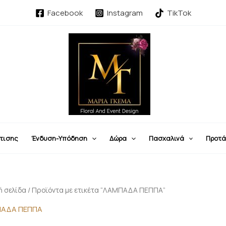
Sorted
by
Facebook
Instagram
TikTok
latest
τισης
Ένδυση-Υπόδηση
Δώρα
Πασχαλινά
Προτά
ή σελίδα
/ Προϊόντα με ετικέτα “ΛΑΜΠΑΔΑ ΠΕΠΠΑ”
ΑΔΑ ΠΕΠΠΑ