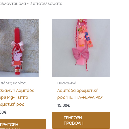
λλονται όλα - 2 αποτελέσματα
πάδες Κορίτσι
Πασχαλινά
σχαλινή Λαμπάδα
Λαμπάδα αρωματική
ppa Pig-Πέππα
ροζ “ΠΕΠΠΑ-PEPPA PIG”
ωματική ροζ
15,00
€
00
€
ΓΡΉΓΟΡΗ
ΠΡΟΒΟΛΉ
ΓΡΉΓΟΡΗ