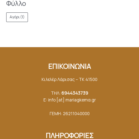
Φύλλο
Αγόρι
(1)
ΕΠΙΚΟΙΝΩΝΙΑ
Κιλελέρ Λάρισας – ΤΚ 41500
ΤΗΛ:
6944343739
E: info [at] mariagkemα.gr
ΓΕΜΗ: 26211040000
ΠΛΗΡΟΦΟΡΙΕΣ