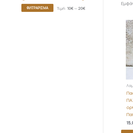
Εμφά
ΦΙΛΤΡΆΡΙΣΜΑ
Τιμή:
10€
—
20€
Λαμ
Πα
ΠΑ
ορ
Πα
15,