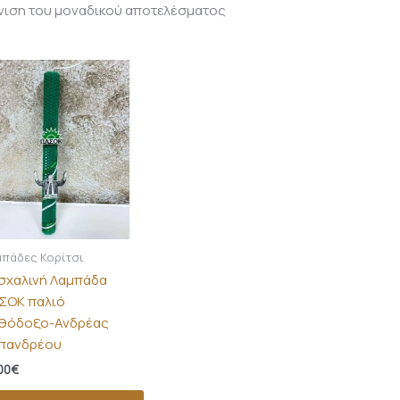
νιση του μοναδικού αποτελέσματος
πάδες Κορίτσι
σχαλινή Λαμπάδα
ΣΟΚ παλιό
θόδοξο-Ανδρέας
πανδρέου
00
€