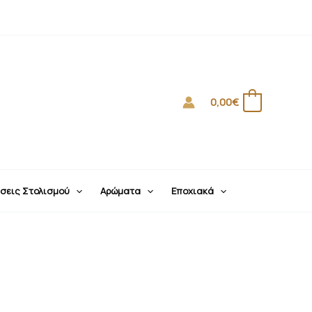
0,00
€
0
σεις Στολισμού
Αρώματα
Εποχιακά