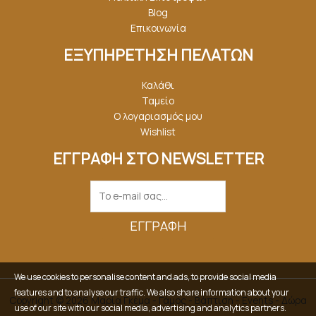
Blog
Επικοινωνία
ΕΞΥΠΗΡΕΤΗΣΗ ΠΕΛΑΤΩΝ
Καλάθι
Ταμείο
Ο λογαριασμός μου
Wishlist
ΕΓΓΡΑΦΗ ΣΤΟ NEWSLETTER
ΕΓΓΡΑΦΉ
We use cookies to personalise content and ads, to provide social media
features and to analyse our traffic. We also share information about your
Copyright © 2026 Μαρία Γκέμα - Γάμος - Βάπτιση - Events - Δώρα
use of our site with our social media, advertising and analytics partners.