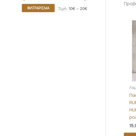
Προβά
ΦΙΛΤΡΆΡΙΣΜΑ
Τιμή:
10€
—
20€
Λαμ
Πα
RU
HU
ρο
15,