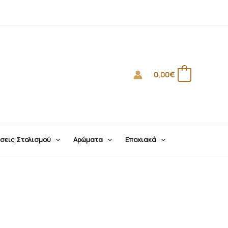
0,00
€
0
σεις Στολισμού
Αρώματα
Εποχιακά