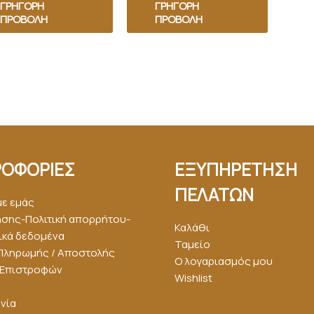
ΓΡΉΓΟΡΗ
ΓΡΉΓΟΡΗ
ΠΡΟΒΟΛΉ
ΠΡΟΒΟΛΉ
ΟΦΟΡΙΕΣ
ΕΞΥΠΗΡΕΤΗΣΗ
ΠΕΛΑΤΩΝ
με εμάς
ήσης-Πολιτική απορρήτου-
Καλάθι
κά δεδομένα
Ταμείο
Πληρωμής / Αποστολής
Ο λογαριασμός μου
ή Επιστροφών
Wishlist
νία