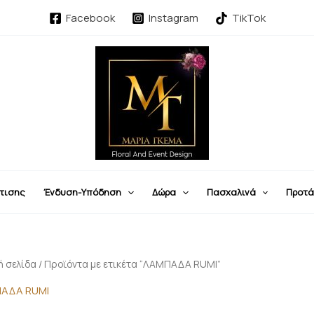
Sorted
by
Facebook
Instagram
TikTok
latest
τισης
Ένδυση-Υπόδηση
Δώρα
Πασχαλινά
Προτά
ή σελίδα
/ Προϊόντα με ετικέτα “ΛΑΜΠΑΔΑ RUMI”
ΑΔΑ RUMI