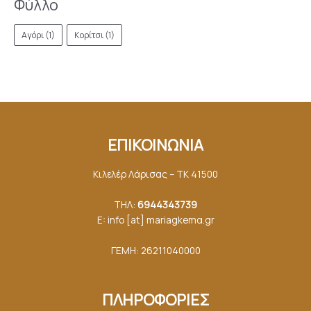
Φύλλο
Αγόρι
(1)
Κορίτσι
(1)
ΕΠΙΚΟΙΝΩΝΙΑ
Κιλελέρ Λάρισας – ΤΚ 41500
ΤΗΛ:
6944343739
E: info [at] mariagkemα.gr
ΓΕΜΗ: 26211040000
ΠΛΗΡΟΦΟΡΙΕΣ