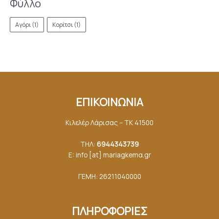
Φύλλο
Αγόρι
(1)
Κορίτσι
(1)
ΕΠΙΚΟΙΝΩΝΙΑ
Κιλελέρ Λάρισας – ΤΚ 41500
ΤΗΛ:
6944343739
E: info [at] mariagkemα.gr
ΓΕΜΗ: 26211040000
ΠΛΗΡΟΦΟΡΙΕΣ