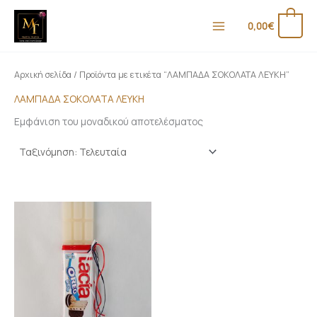
Μετάβαση
Ε
Μ
στο
0
0,00
€
λ
έ
περιεχόμενο
ά
γ
χ
ι
Αρχική σελίδα
/ Προϊόντα με ετικέτα “ΛΑΜΠΑΔΑ ΣΟΚΟΛΑΤΑ ΛΕΥΚΗ”
ι
σ
ΛΑΜΠΑΔΑ ΣΟΚΟΛΑΤΑ ΛΕΥΚΗ
σ
τ
Εμφάνιση του μοναδικού αποτελέσματος
τ
η
η
τ
τ
ι
ι
μ
μ
ή
ή