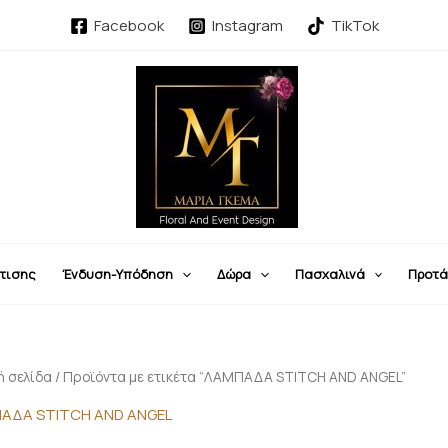
Facebook
Instagram
TikTok
τισης
Ένδυση-Υπόδηση
Δώρα
Πασχαλινά
Προτά
ή σελίδα
/ Προϊόντα με ετικέτα “ΛΑΜΠΑΔΑ STITCH AND ANGEL”
ΑΔΑ STITCH AND ANGEL