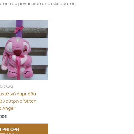
νιση του μοναδικού αποτελέσματος
χαλινά
σχαλινή Λαμπάδα
β λούτρινο”Stitch
d Angel”
00
€
ΓΡΉΓΟΡΗ