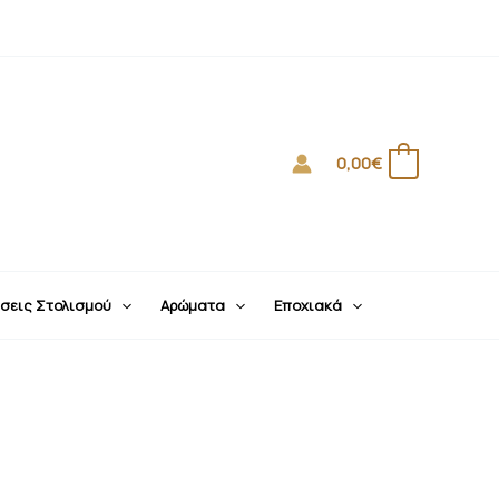
0,00
€
0
σεις Στολισμού
Αρώματα
Εποχιακά