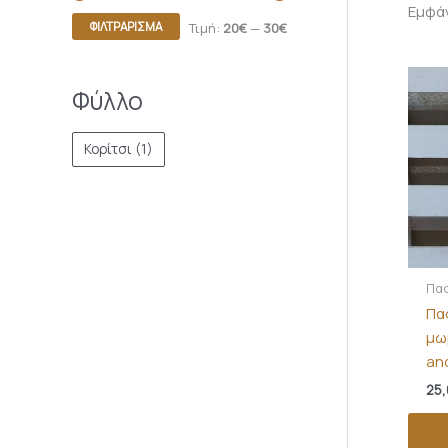
Εμφά
ΦΙΛΤΡΆΡΙΣΜΑ
Τιμή:
20€
—
30€
Φύλλο
Κορίτσι
(1)
Πασ
Πα
μω
an
25,