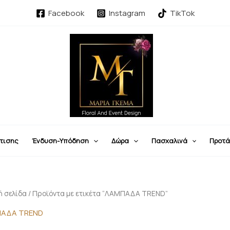
Sorted
by
Facebook
Instagram
TikTok
latest
τισης
Ένδυση-Υπόδηση
Δώρα
Πασχαλινά
Προτά
ή σελίδα
/ Προϊόντα με ετικέτα “ΛΑΜΠΑΔΑ TREND”
ΑΔΑ TREND