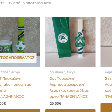
τε 1–12 από 13 αποτελέσματα
ΚΤΌΣ ΑΠΟΘΈΜΑΤΟΣ
μπάδες Αγόρι
Λαμπάδες Αγόρι
Λαμ
Τ Πασχαλινή
Σετ Πασχαλινή
Σετ
μπάδα πράσινη με
Λαμπάδα αρωματική
Λαμ
ύπα
λευκή και τσάντα XL με
κού
ΑΝΑΘΗΝΑΪΚΟΣ
ύμνο ΠΑΝΑΘΗΝΑΪΚΟΣ
“ΠΑ
00
€
25,00
€