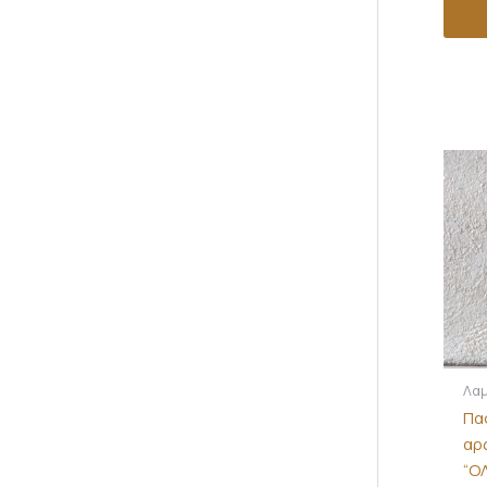
Λα
Πα
αρ
“Ο