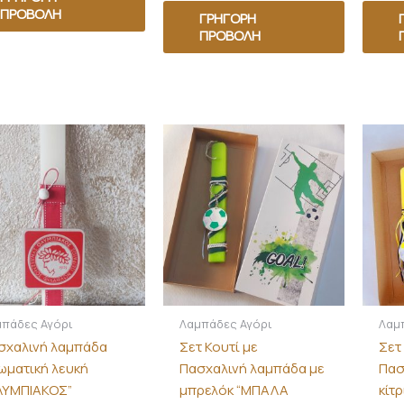
ΠΡΟΒΟΛΉ
ΓΡΉΓΟΡΗ
ΠΡΟΒΟΛΉ
μπάδες Αγόρι
Λαμπάδες Αγόρι
Λαμ
σχαλινή λαμπάδα
Σετ Κουτί με
Σετ
ωματική λευκή
Πασχαλινή λαμπάδα με
Πασ
ΛΥΜΠΙΑΚΟΣ”
μπρελόκ “ΜΠΑΛΑ
κίτ