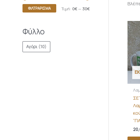
Βλέπε
ΦΙΛΤΡΆΡΙΣΜΑ
Τιμή:
0€
—
30€
Φύλλο
Αγόρι
(10)
Ε
Λα
ΣΕ
Λα
κο
“Π
20,