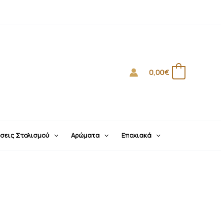
0,00
€
0
σεις Στολισμού
Αρώματα
Εποχιακά