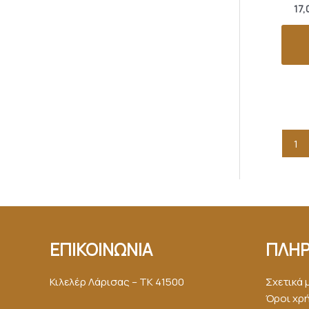
17,
1
ΕΠΙΚΟΙΝΩΝΙΑ
ΠΛΗΡ
Κιλελέρ Λάρισας – ΤΚ 41500
Σχετικά 
Όροι χρ