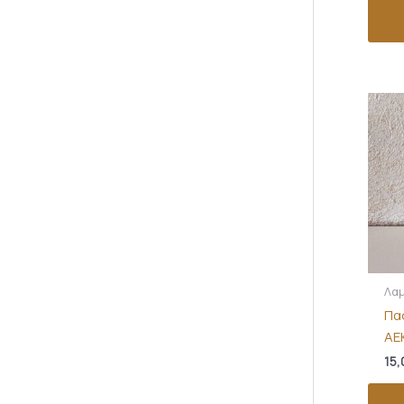
Λα
Πα
ΑΕ
15,