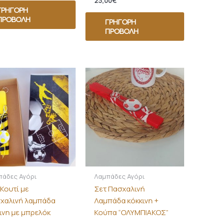
23,00
€
ΓΡΉΓΟΡΗ
ΠΡΟΒΟΛΉ
ΓΡΉΓΟΡΗ
ΠΡΟΒΟΛΉ
πάδες Αγόρι
Λαμπάδες Αγόρι
 Κουτί με
Σετ Πασχαλινή
χαλινή λαμπάδα
Λαμπάδα κόκκινη +
ρινη με μπρελόκ
Κούπα “ΟΛΥΜΠΙΑΚΟΣ”