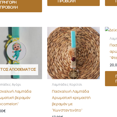
ΠΡΟΒΟΛΉ
ΓΡΉΓΟΡΗ
ΠΡΟΒΟΛΉ
Λαμ
Πασ
αρω
“Φτ
20,
ΚΤΌΣ ΑΠΟΘΈΜΑΤΟΣ
μπάδες Αγόρι
Λαμπάδες Κορίτσι
σχαλινή Λαμπάδα
Πασχαλινή Λαμπάδα
ωματική βεραμάν
Αρωματική κρεμαστή
ocomelon”
βεραμάν με
“Κωνσταντινάτο”
00
€