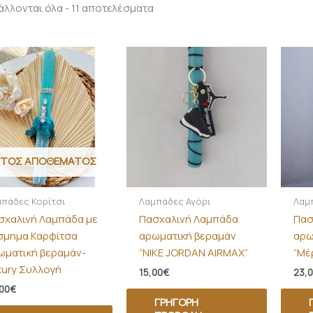
λλονται όλα - 11 αποτελέσματα
ΚΤΌΣ ΑΠΟΘΈΜΑΤΟΣ
πάδες Κορίτσι
Λαμπάδες Αγόρι
Λαμ
σχαλινή Λαμπάδα με
Πασχαλινή Λαμπάδα
Πασ
σμημα Καρφίτσα
αρωματική βεραμάν
αρω
ωματική βεραμάν-
“NIKE JORDAN AIRMAX”
“Μέ
xury Συλλογή
15,00
€
23,
00
€
ΓΡΉΓΟΡΗ