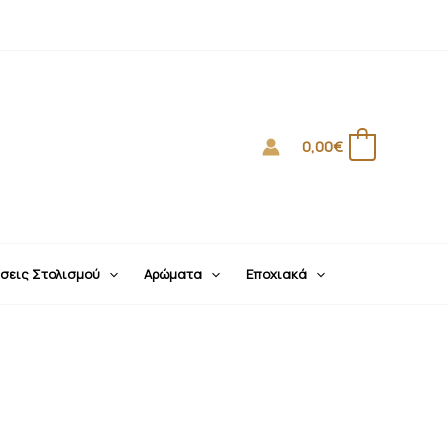
0,00
€
0
σεις Στολισμού
Αρώματα
Εποχιακά