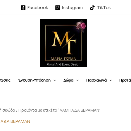
Sorted
by
Facebook
Instagram
TikTok
latest
τισης
Ένδυση-Υπόδηση
Δώρα
Πασχαλινά
Προτά
ή σελίδα
/ Προϊόντα με ετικέτα “ΛΑΜΠΑΔΑ ΒΕΡΑΜΑΝ”
ΑΔΑ ΒΕΡΑΜΑΝ