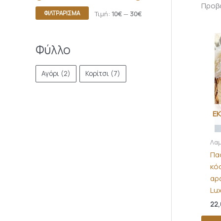
Προβά
ΦΙΛΤΡΆΡΙΣΜΑ
Τιμή:
10€
—
30€
Φύλλο
Αγόρι
(2)
Κορίτσι
(7)
Ε
Λαμ
Πα
κό
αρ
Lu
22,