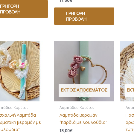
17,00
€
ΓΡΉΓΟΡΗ
ΠΡΟΒΟΛΉ
ΓΡΉΓΟΡΗ
ΠΡΟΒΟΛΉ
ΕΚΤΌΣ ΑΠΟΘΈΜΑΤΟΣ
ΕΚ
πάδες Κορίτσι
Λαμπάδες Κορίτσι
Λαμ
σχαλινή Λαμπάδα
Λαμπάδα βεραμάν
Πασ
ωματική βεραμάν με
“Καρδιά με λουλούδια”
αρω
ουλούδια”
τύπο
18,00
€