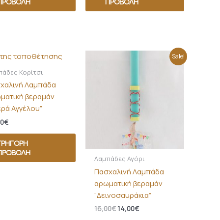
ΠΡΟΒΟΛΉ
ΠΡΟΒΟΛΉ
Original
Η
Sale!
price
τρέχουσα
was:
τιμή
πάδες Κορίτσι
16,00€.
είναι:
χαλινή Λαμπάδα
14,00€.
ματική βεραμάν
ερά Αγγέλου”
00
€
ΓΡΉΓΟΡΗ
ΠΡΟΒΟΛΉ
Λαμπάδες Αγόρι
Πασχαλινή Λαμπάδα
αρωματική βεραμάν
“Δεινοσαυράκια”
16,00
€
14,00
€