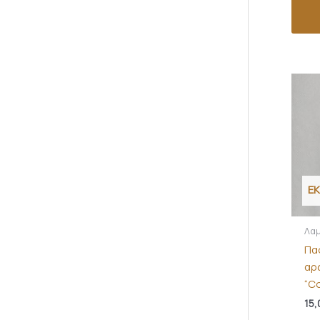
Ε
Λα
Πα
αρ
“C
15,