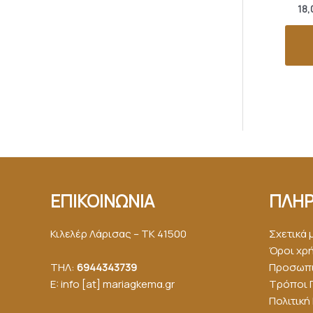
18,
ΕΠΙΚΟΙΝΩΝΙΑ
ΠΛΗΡ
Κιλελέρ Λάρισας – ΤΚ 41500
Σχετικά 
Όροι χρ
ΤΗΛ:
6944343739
Προσωπι
E: info [at] mariagkemα.gr
Τρόποι 
Πολιτικ