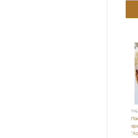
Λαμ
Πα
αρ
“Λ