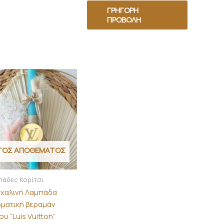
ΓΡΉΓΟΡΗ
ΠΡΟΒΟΛΉ
ΤΌΣ ΑΠΟΘΈΜΑΤΟΣ
πάδες Κορίτσι
χαλινή Λαμπάδα
ματική βεραμάν
υ “Luis Vuitton”