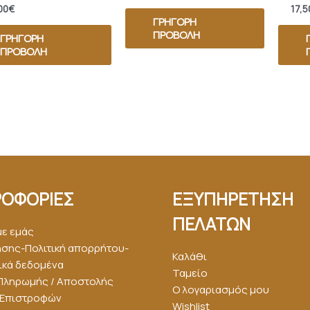
00
€
17,5
ΓΡΉΓΟΡΗ
ΠΡΟΒΟΛΉ
ΓΡΉΓΟΡΗ
ΠΡΟΒΟΛΉ
ΟΦΟΡΙΕΣ
ΕΞΥΠΗΡΕΤΗΣΗ
ΠΕΛΑΤΩΝ
με εμάς
ήσης-Πολιτική απορρήτου-
Καλάθι
κά δεδομένα
Ταμείο
Πληρωμής / Αποστολής
Ο λογαριασμός μου
ή Επιστροφών
Wishlist